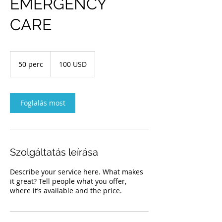
EMERGENCY
CARE
100
USA-
50 perc
5
100 USD
dollár
0
p
e
r
Foglalás most
c
Szolgáltatás leírása
Describe your service here. What makes
it great? Tell people what you offer,
where it’s available and the price.